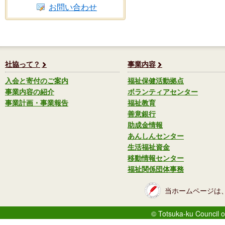
お問い合わせ
社協って？
事業内容
入会と寄付のご案内
福祉保健活動拠点
事業内容の紹介
ボランティアセンター
事業計画・事業報告
福祉教育
善意銀行
助成金情報
あんしんセンター
生活福祉資金
移動情報センター
福祉関係団体事務
当ホームページは
© Totsuka-ku Council o